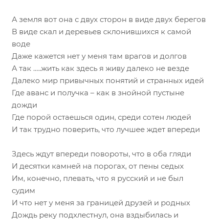
А земля вот она с двух сторон в виде двух берегов
В виде скал и деревьев склонившихся к самой
воде
Даже кажется нет у меня там врагов и долгов
А так …..жить как здесь я живу далеко не везде
Далеко мир привычных понятий и странных идей
Где аванс и получка – как в знойной пустыне
дожди
Где порой остаешься один, среди сотен людей
И так трудно поверить, что лучшее ждет впереди
Здесь ждут впереди повороты, что в оба гляди
И десятки камней на порогах, от пены седых
Им, конечно, плевать, что я русский и не был
судим
И что нет у меня за границей друзей и родных
Дождь реку подхлестнул, она вздыбилась и