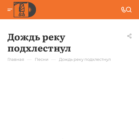
Дождь реку
подхлестнул
—
—
Главная
Песни
Дождь реку подхлестнул