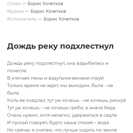
Слова
—
Борис Кочетков
Музыка
—
Борис Кочетков
Исполнитель
—
Борис Кочетков
Дождь реку подхлестнул
Дождь реку подхлестнул, она вздыбилась и
понесла
В клочьях пены и вздутыми венами струй
Только время не ждет, мы выходим, была - не
была
Коль ее оседлал, тут уж хочешь - не хочешь, рискуй
Тут уж хочешь – не хочешь греби, а иначе беда
Очень нужно, хотя нелегко, удержаться в седле
И пускай говорят, будто наша стихия – вода
Но сейчас я считаю, что лучше ходить по земле