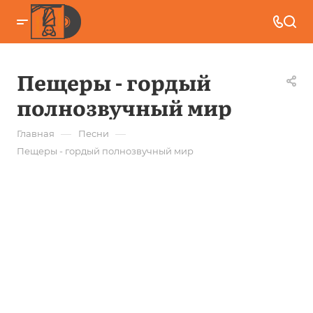
Пещеры - гордый
полнозвучный мир
—
—
Главная
Песни
Пещеры - гордый полнозвучный мир