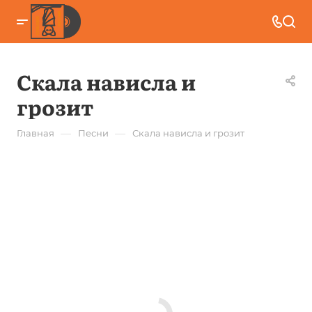
Скала нависла и
грозит
—
—
Главная
Песни
Скала нависла и грозит