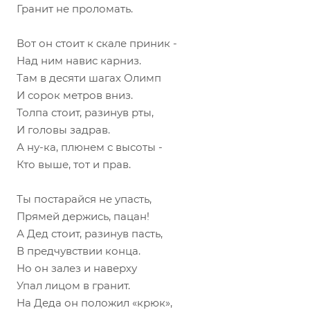
Гранит не проломать.
Вот он стоит к скале приник -
Над ним навис карниз.
Там в десяти шагах Олимп
И сорок метров вниз.
Толпа стоит, разинув рты,
И головы задрав.
А ну-ка, плюнем с высоты -
Кто выше, тот и прав.
Ты постарайся не упасть,
Прямей держись, пацан!
А Дед стоит, разинув пасть,
В предчувствии конца.
Но он залез и наверху
Упал лицом в гранит.
На Деда он положил «крюк»,