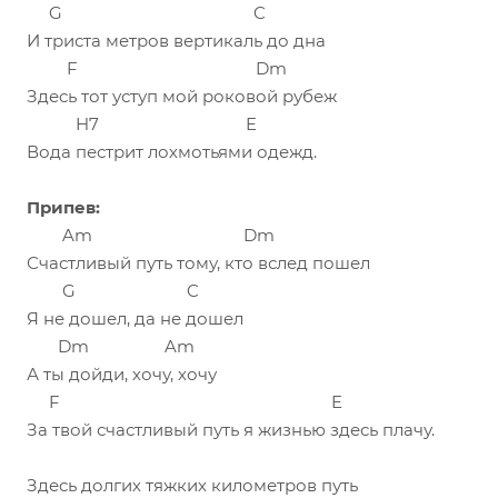
G C
И триста метров вертикаль до дна
F Dm
Здесь тот уступ мой роковой рубеж
H7 E
Вода пестрит лохмотьями одежд.
Припев:
Am Dm
Счастливый путь тому, кто вслед пошел
G C
Я не дошел, да не дошел
Dm Am
А ты дойди, хочу, хочу
F E
За твой счастливый путь я жизнью здесь плачу.
Здесь долгих тяжких километров путь