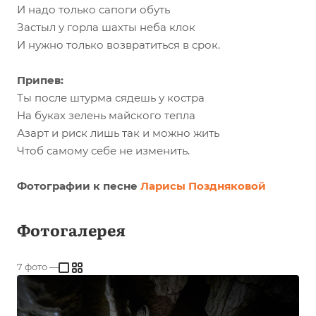
И надо только сапоги обуть
Застыл у горла шахты неба клок
И нужно только возвратиться в срок.
Припев:
Ты после штурма сядешь у костра
На буках зелень майского тепла
Азарт и риск лишь так и можно жить
Чтоб самому себе не изменить.
Фотографии к песне
Ларисы Поздняковой
Фотогалерея
7
фото
—