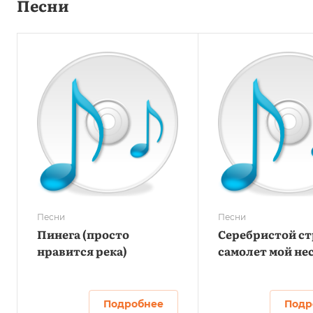
Песни
Песни
Песни
Пинега (просто
Серебристой с
нравится река)
самолет мой не
Подробнее
Подр