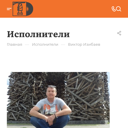
Исполнители
—
—
Главная
Исполнители
Виктор Изибаев