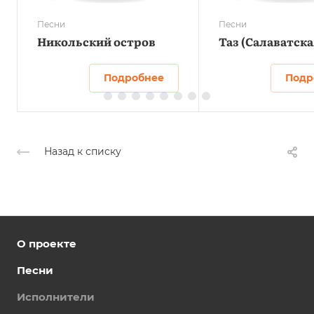
Песни
Песни
Никольский остров
Таз (Салаватска
Подробнее
Подр
Назад к списку
О проекте
Песни
Исполнители