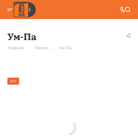
Ум-Па
—
—
Главная
Песни
Ум-Па
ХИТ